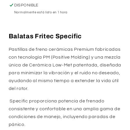
1997
1997
DISPONIBLE
TSURU
TSURU
Normalmente está listo en 1 hora
GS
GS
1998-
1998-
2016
2016
Balatas Fritec Specific
TSURU
TSURU
GSI
GSI
Pastillas de freno cerámicas Premium fabricadas
2010-
2010-
2016
2016
con tecnología PM (Positive Molding) y una mezcla
TSURU
TSURU
única de Cerámica Low-Met patentada, diseñada
GSII
GSII
para minimizar la vibración y el ruido no deseado,
2010-
2010-
ayudando al mismo tiempo a extender la vida útil
2016
2016
NISSAN
NISSAN
del rotor.
NX
NX
1991-
1991-
Specific proporciona potencia de frenado
1993
1993
consistente y confortable en una amplia gama de
=D510
=D510
condiciones de manejo, incluyendo paradas de
()
()
pánico.