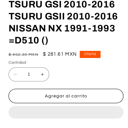
TSURU GSI 2010-2016
TSURU GSII 2010-2016
NISSAN NX 1991-1993
=D510 ()
Precio
Precio
$ 281.61 MXN
Oferta
$ 402.30 MXN
habitual
de
Cantidad
oferta
Reducir
Aumentar
cantidad
cantidad
para
para
BALATA
BALATA
Agregar al carrito
DISCO
DISCO
DELANTERA
DELANTERA
NISSAN
NISSAN
TSURU
TSURU
1992-
1992-