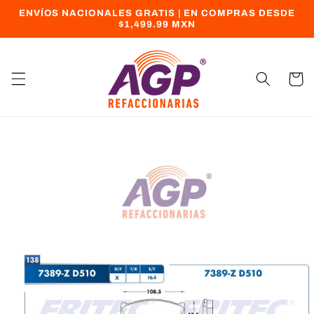
Ir
ENVÍOS NACIONALES GRATIS | EN COMPRAS DESDE
directamente
$1,499.99 MXN
al contenido
Carrito
Ir
directamente
a la
información
del producto